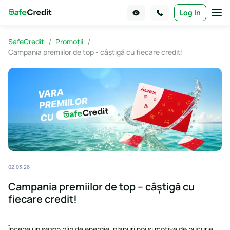
Log In
SafeCredit
Promoții
Campania premiilor de top - câștigă cu fiecare credit!
02.03.26
Campania premiilor de top – câștigă cu
fiecare credit!
Începe un sezon plin de energie, planuri noi și motive de bucurie.