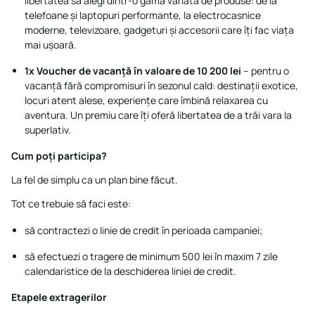
libertatea să alegi dintr-o gamă variată de produse: de la
telefoane și laptopuri performante, la electrocasnice
moderne, televizoare, gadgeturi și accesorii care îți fac viața
mai ușoară.
1x Voucher de vacanță în valoare de 10 200 lei
– pentru o
vacanță fără compromisuri în sezonul cald: destinații exotice,
locuri atent alese, experiențe care îmbină relaxarea cu
aventura. Un premiu care îți oferă libertatea de a trăi vara la
superlativ.
Cum poți participa?
La fel de simplu ca un plan bine făcut.
Tot ce trebuie să faci este:
să contractezi o linie de credit în perioada campaniei;
să efectuezi o tragere de minimum 500 lei în maxim 7 zile
calendaristice de la deschiderea liniei de credit.
Etapele extragerilor