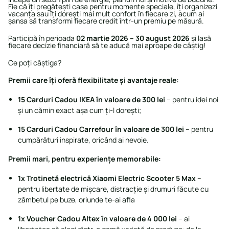
Fie că îți pregătești casa pentru momente speciale, îți organizezi
vacanța sau îți dorești mai mult confort în fiecare zi, acum ai
șansa să transformi fiecare credit într-un premiu pe măsură.
Participă în perioada
02 martie 2026 – 30 august 2026
și lasă
fiecare decizie financiară să te aducă mai aproape de câștig!
Ce poți câștiga?
Premii care îți oferă flexibilitate și avantaje reale:
15 Carduri Cadou IKEA în valoare de 300 lei
– pentru idei noi
și un cămin exact așa cum ți-l dorești;
15 Carduri Cadou Carrefour în valoare de 300 lei
– pentru
cumpărături inspirate, oricând ai nevoie.
Premii mari, pentru experiențe memorabile:
1x Trotinetă electrică Xiaomi Electric Scooter 5 Max
–
pentru libertate de mișcare, distracție și drumuri făcute cu
zâmbetul pe buze, oriunde te-ai afla
1x Voucher Cadou Altex în valoare de 4 000 lei
– ai