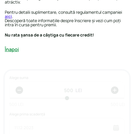
atractiv.
Pentru detalii suplimentare, consultă regulamentul campaniei
aici
.
Descoperă toate informațiile despre înscriere și vezi cum poți
intra în cursa pentru premii.
Nu rata șansa de a câștiga cu fiecare credit!
Înapoi
Alege suma
LEI
500
LEI
500
LEI
Alege prima scadență
11.12.2023