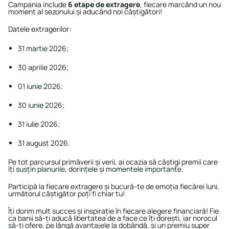
Campania include
6 etape de extragere
, fiecare marcând un nou
moment al sezonului și aducând noi câștigători!
Datele extragerilor:
31 martie 2026;
30 aprilie 2026;
01 iunie 2026;
30 iunie 2026;
31 iulie 2026;
31 august 2026.
Pe tot parcursul primăverii și verii, ai ocazia să câștigi premii care
îți susțin planurile, dorințele și momentele importante.
Participă la fiecare extragere și bucură-te de emoția fiecărei luni,
următorul câștigător poți fi chiar tu!
Îți dorim mult succes și inspirație în fiecare alegere financiară! Fie
ca banii să-ți aducă libertatea de a face ce îți dorești, iar norocul
să-ți ofere, pe lângă avantajele la dobândă, și un premiu super