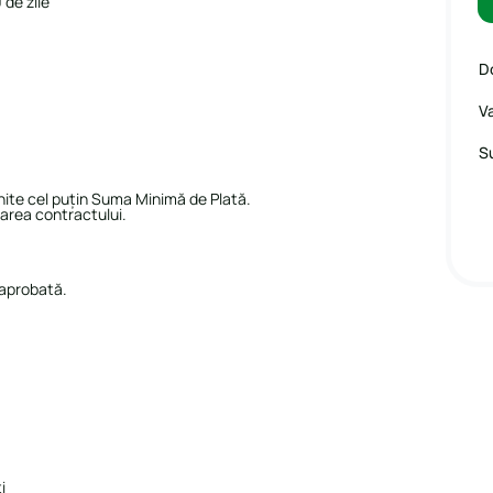
 de zile
D
Va
S
hite cel puțin Suma Minimă de Plată.
narea contractului.
 aprobată.
i