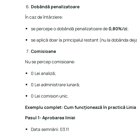
Dobândă penalizatoare
În caz de întârziere:
se percepe o dobândă penalizatoare de
0,80%/zi
;
se aplică doar la principalul restant (nu la dobânda dej
Comisioane
Nu se percep comisioane:
0 Lei analiză;
0 Lei administrare lunară;
0 Lei comision unic.
Exemplu complet: Cum funcționează în practică Linia 
Pasul 1- Aprobarea liniei
Data semnării: 03.11