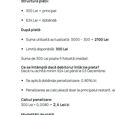
Structura plății:
300 Lei = principal
624 Lei = dobândă
După plată:
Suma utilizată actualizată:
3000 – 300 =
2700 Lei
Limită disponibilă:
300 Lei
Suma de 300 Lei poate fi folosită imediat.
Ce se întâmplă dacă debitorul întârzie plata?
Dacă nu achită minim 924 Lei până la 03 Decembrie:
Se aplică dobânda penalizatoare: 0,80%/zi;
Penalizarea se calculează doar la principalul restant, ad
Calcul penalizare:
2,4
300 Lei × 0,0080 =
Lei/zi
Modalități de plată