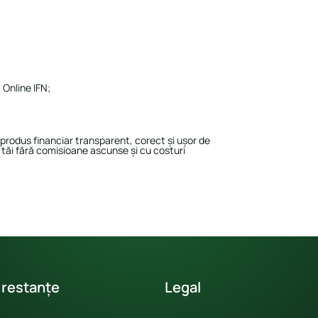
 Online IFN;
n produs financiar transparent, corect și ușor de
r tăi fără comisioane ascunse și cu costuri
 restanțe
Legal