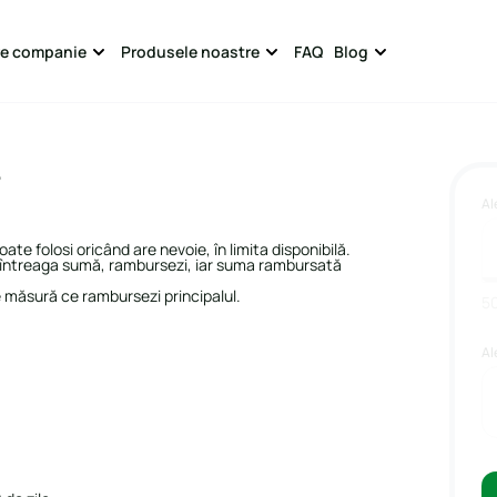
e companie
Produsele noastre
FAQ
Blog
?
Al
te folosi oricând are nevoie, în limita disponibilă.
au întreaga sumă, rambursezi, iar suma rambursată
e măsură ce rambursezi principalul.
5
Al