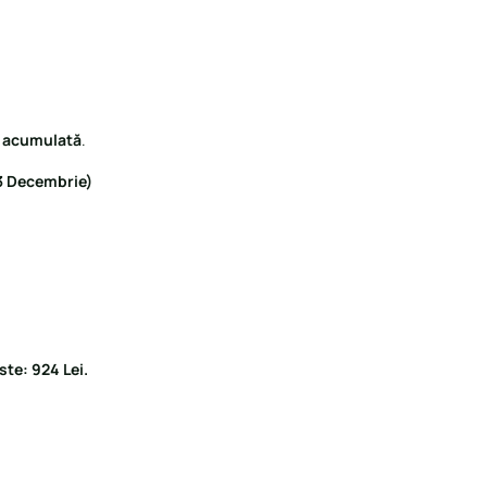
 acumulată
.
03 Decembrie)
te: 924 Lei.