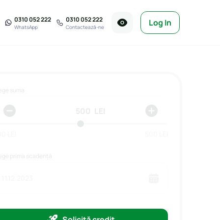
0310 052 222
0310 052 222
Log In
WhatsApp
Contactează-ne
ege suma
LEI
00
LEI
500
LEI
ege prima scadență
11.12.2023
Solicită credit