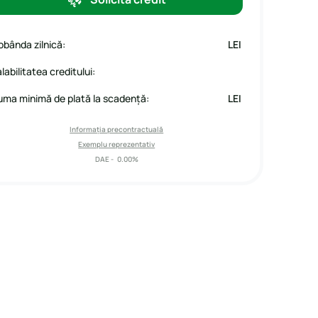
obânda zilnică:
LEI
labilitatea creditului:
uma minimă de plată la scadență:
LEI
Informația precontractuală
Exemplu reprezentativ
DAE -
0.00%