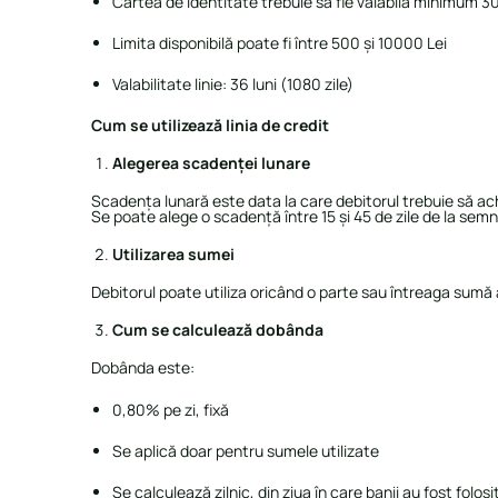
Cartea de identitate trebuie să fie valabilă minimum 30
Limita disponibilă poate fi între 500 și 10000 Lei
Valabilitate linie: 36 luni (1080 zile)
Cum se utilizează linia de credit
Alegerea scadenței lunare
Scadența lunară este data la care debitorul trebuie să ac
Se poate alege o scadență între 15 și 45 de zile de la sem
Utilizarea sumei
Debitorul poate utiliza oricând o parte sau întreaga sumă
Cum se calculează dobânda
Dobânda este:
0,80% pe zi, fixă
Se aplică doar pentru sumele utilizate
Se calculează zilnic, din ziua în care banii au fost folosiț